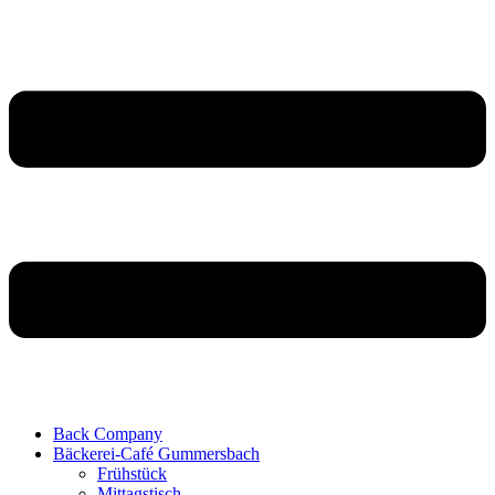
Back Company
Bäckerei-Café Gummersbach
Frühstück
Mittagstisch